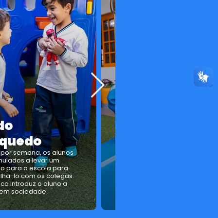
Educação Físic
Atividades coletivas divertidas,
trabalha lateralidade,
coordenação motora, confianç
física e mental, encoraja a
do
disciplina e a consciência
corporal. atividade não está
nquedo
ligada apenas a área física em s
a Educação Física é importante
por semana, os alunos
também para a formação socia
mulados a levar um
das crianças, pois além de
o para a escola para
contribuir com a autoconfiança,
lha-lo com os colegas.
através de jogos e brincadeiras
 introduz o aluno a
os alunos podem interagir e se
 em sociedade.
socializar.