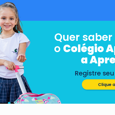
Quer saber
o
Colégio 
a Apr
Registre seu
Clique 