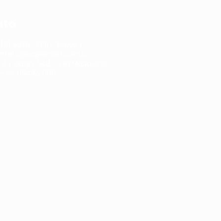
ato
(11) 5039-0015 - RAMAL 1
ntato@aaprender.com.br
:
R. Fidalga, 548 - Vila Madalena,
 - SP, 05432-000