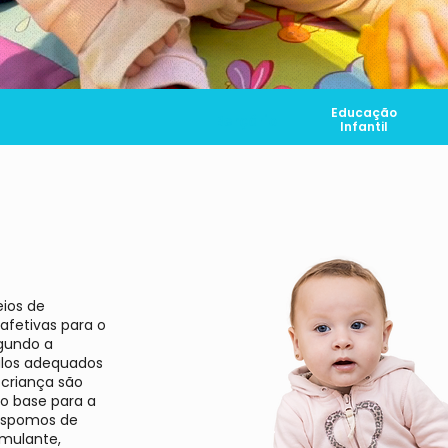
Educação
Berçário
Infantil
eios de
afetivas para o
gundo a
ulos adequados
 criança são
mo base para a
Dispomos de
imulante,