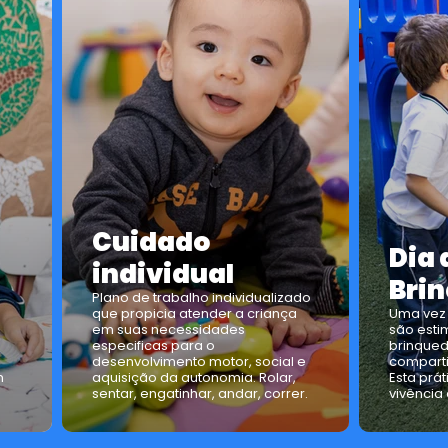
Cuidado
Dia 
individual
Bri
Plano de trabalho individualizado
que propicia atender a criança
Uma vez 
em suas necessidades
são esti
especificas para o
brinqued
desenvolvimento motor, social e
comparti
m
aquisição da autonomia. Rolar,
Esta prática
.
sentar, engatinhar, andar, correr.
vivência