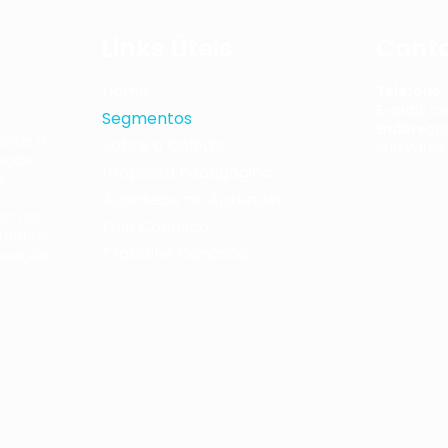
Links Úteis
Cont
Home
Telefone:
E-mail:
co
Segmentos
Endereço
 onde o
Sobre o Colégio
São Paulo
ação,
Proposta Pedagógica
e,
a
Acontece no Aprender
com os
Fale Conosco
antil e
Trabalhe Conosco
nuação