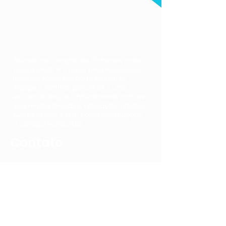
Situado no coração de Pinheiros, onde o
acolhimento e o amor pela educação,
transparecem em cada ambiente,
equipe e famílias parceiras. É uma
escola do Grupo A Educacional, com os
segmentos Berçário, Educação Infantil e
Fundamental, e tem como continuação
o Colégio Horizontes
Contato
Telefone:
(11) 5039-0015 - RAMAL 1
E-mail:
contato@aaprender.com.br
Endereço:
R. Fidalga, 548 - Vila
Madalena, São Paulo - SP, 05432-000