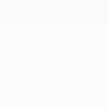
Situado no coração de Pinheiros,
acolhimento e o amor pela educ
transparecem em cada ambient
equipe e famílias parceiras. É um
escola do Grupo A Educacional, 
segmentos Berçário, Educação Inf
Fundamental, e tem como conti
o Colégio Horizontes