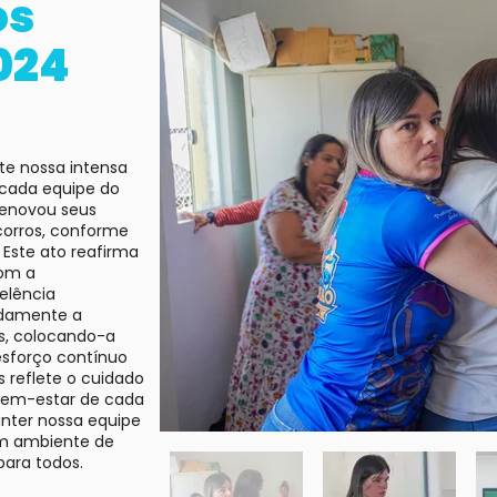
os
024
4
nte nossa intensa
cada equipe do
renovou seus
orros, conforme
. Este ato reafirma
com a
elência
ndamente a
s, colocando-a
esforço contínuo
s reflete o cuidado
bem-estar de cada
nter nossa equipe
um ambiente de
para todos.