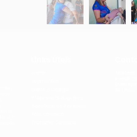
Links Úteis
Cont
Home
Telefone:
E-mail:
co
Segmentos
Endereço
 onde o
Sobre o Colégio
São Paulo
ação,
Proposta Pedagógica
e,
a
Acontece no Aprender
com os
Fale Conosco
antil e
Trabalhe Conosco
nuação