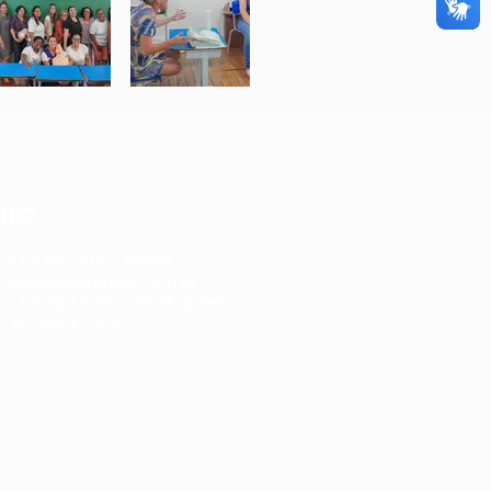
ato
(11) 5039-0015 - RAMAL 1
ntato@aaprender.com.br
:
R. Fidalga, 548 - Vila Madalena,
 - SP, 05432-000