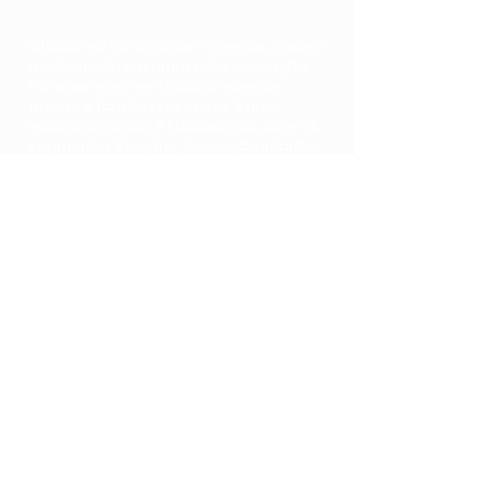
Situado no coração de Pinheiros, onde o
acolhimento e o amor pela educação,
transparecem em cada ambiente,
equipe e famílias parceiras. É uma
escola do Grupo A Educacional, com os
segmentos Berçário, Educação Infantil e
Fundamental, e tem como continuação
o Colégio Horizontes
Contato
Telefone:
(11) 5039-0015 - RAMAL 1
E-mail:
contato@aaprender.com.br
Endereço:
R. Fidalga, 548 - Vila
Madalena, São Paulo - SP, 05432-000